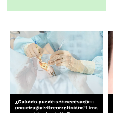
¿Existe una solución quirúrgica
¿Cuándo puede ser necesaria
para reducir la miopía alta?
una cirugía vitreorretiniana Lima