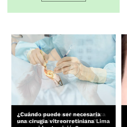
¿Existe una solución quirúrgica
¿Cuándo puede ser necesaria
para reducir la miopía alta?
una cirugía vitreorretiniana Lima