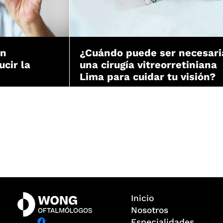
ón
¿Cuándo puede ser necesari
ucir la
una cirugía vitreorretiniana
Lima para cuidar tu visión?
Inicio
Nosotros
Especialidades