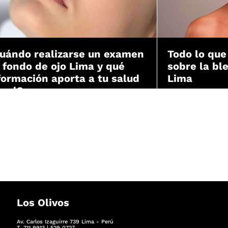
uándo realizarse un examen
Todo lo que
 fondo de ojo Lima y qué
sobre la bl
formación aporta a tu salud
Lima
sual?
Los Olivos
Av. Carlos Izaguirre 739 Lima - Perú
T. 711 9913 | 529 0727