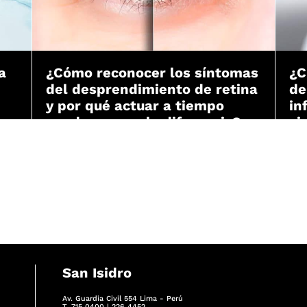
a
¿Cómo reconocer los síntomas
¿C
del desprendimiento de retina
de
y por qué actuar a tiempo
in
puede marcar la diferencia?
vi
San Isidro
Av. Guardia Civil 554 Lima - Perú
T. 715 0400 | 226 4452