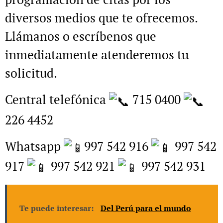
diversos medios que te ofrecemos.
Llámanos o escríbenos que
inmediatamente atenderemos tu
solicitud.
Central telefónica
715 0400
226 4452
Whatsapp
997 542 916
997 542
917
997 542 921
997 542 931
Te puede interesar:
Del Perú para el mundo